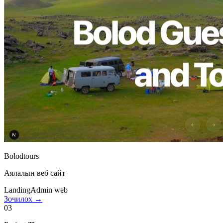
Bolodtours
Аялалын веб сайт
Landing
Admin web
Зочилох →
03