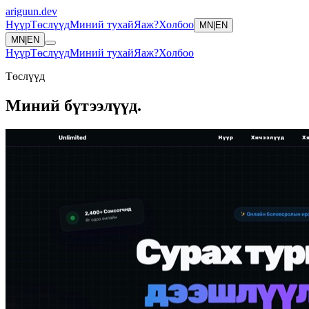
ariguun
.dev
Нүүр
Төслүүд
Миний тухай
Яаж?
Холбоо
MN
|
EN
MN
|
EN
Нүүр
Төслүүд
Миний тухай
Яаж?
Холбоо
Төслүүд
Миний бүтээлүүд.