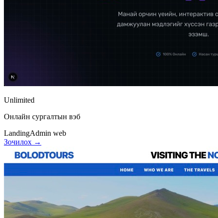
Unlimited
Онлайн сургалтын вэб
Landing
Admin web
Зочилох →