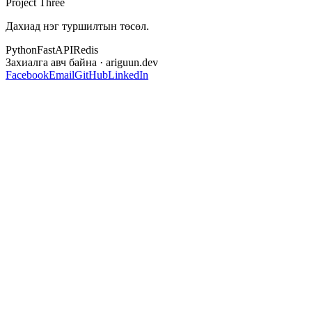
Project Three
Дахиад нэг туршилтын төсөл.
Python
FastAPI
Redis
Захиалга авч байна
· ariguun.dev
Facebook
Email
GitHub
LinkedIn